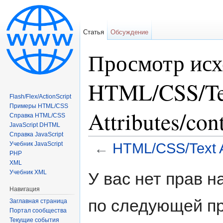
Статья
Обсуждение
Просмотр исх
HTML/CSS/Te
Flash/Flex/ActionScript
Примеры HTML/CSS
Attributes/con
Справка HTML/CSS
JavaScript DHTML
Справка JavaScript
Учебник JavaScript
←
HTML/CSS/Text At
PHP
Перейти к:
навигация
,
поиск
XML
Учебник XML
У вас нет прав 
Навигация
по следующей пр
Заглавная страница
Портал сообщества
Текущие события